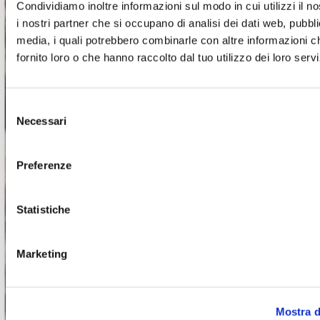
Condividiamo inoltre informazioni sul modo in cui utilizzi il no
Orari e contatti
i nostri partner che si occupano di analisi dei dati web, pubbli
media, i quali potrebbero combinarle con altre informazioni c
+39 0118957961
+39 0118957961
fornito loro o che hanno raccolto dal tuo utilizzo dei loro servi
torino@coach.com
Trova il negozio sulla mappa
Selezione
Necessari
del
consenso
Azienda
Opportunità di lavoro
Chi siamo
Preferenze
Azienda
Informazioni legali
Termini e condizioni del sito
WEB
Informativa sull’utilizzo del cookies
Informativa
Statistiche
Wifi
Informativa Infopoint
Informativa riprese
video
Informativa videosorveglianza
Codice di
comportamento
Modello di organizzazione e gestione ex
Marketing
d.lgs 231/2001
Whistleblowing
Informazioni legali
Contatti
Via Torino 160-162 – 10036
Settimo Torinese (TO),
Mostra d