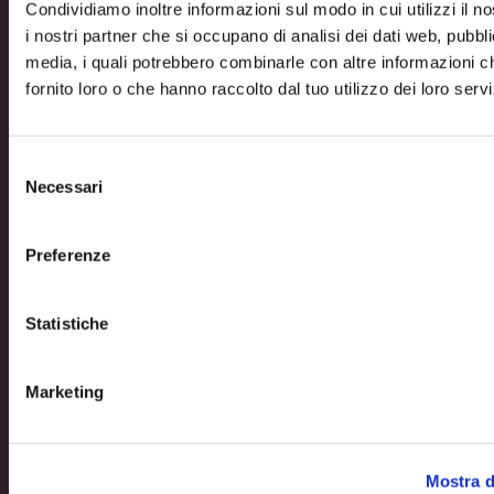
Condividiamo inoltre informazioni sul modo in cui utilizzi il no
i nostri partner che si occupano di analisi dei dati web, pubbli
media, i quali potrebbero combinarle con altre informazioni c
fornito loro o che hanno raccolto dal tuo utilizzo dei loro servi
Azienda
Opportunità di lavoro
Chi siamo
Azienda
Selezione
Informazioni legali
Termini e condizioni del sito
Necessari
del
WEB
Informativa sull’utilizzo del cookies
Informativa
consenso
Wifi
Informativa Infopoint
Informativa riprese
video
Informativa videosorveglianza
Codice di
Preferenze
comportamento
Modello di organizzazione e gestione ex
d.lgs 231/2001
Whistleblowing
Informazioni legali
Statistiche
Contatti
Via Torino 160-162 – 10036
Settimo Torinese (TO),
Italia
Tel. +39 011
Marketing
19234780
info@torinooutletvillage.com
mailtocert@pec.torinof
Contatti
Iscriviti alla newsletter
Mostra d