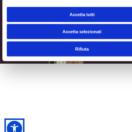
© 2025 Torino Fashion Village Srl - Corso Matteotti, 10,
Milano (MI), 20121 - P. IVA 05481690484 - Iscritta R.E.A.
Accetta tutti
di Milano al n. 1951643 - Capitale sociale: Euro 30.000 i.v.
Accetta selezionati
Rifiuta