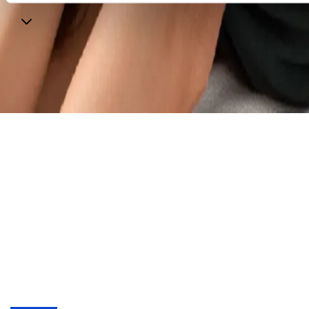
Contatti
Iscriviti alla newsletter
© 2025 Torino Fashion Village Srl - Corso Matteotti, 10,
Milano (MI), 20121 - P. IVA 05481690484 - Iscritta R.E.A.
di Milano al n. 1951643 - Capitale sociale: Euro 30.000 i.v.