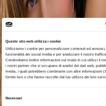
Oltre alla selezione dei brand di gioielleria, LuxuryZone
propone anche le proprie creazioni
MADE IN ITALY
, che
uniscono artigianalità e cura dei dettagli.
Lasciati ispirare e rendi ogni occasione speciale, scegliendo
tra i più prestigiosi brand di gioielli e orologi in un contesto
Questo sito web utilizza i cookie
che rende il lusso accessibile.
Utilizziamo i cookie per personalizzare contenuti ed annunci, 
Orari e contatti
funzionalità dei social media e per analizzare il nostro traffico
Condividiamo inoltre informazioni sul modo in cui utilizzi il no
+39 0118211987
+39 3346076998
i nostri partner che si occupano di analisi dei dati web, pubbli
lz.settimotor@gens-aurea.it
Trova il negozio sulla mappa
media, i quali potrebbero combinarle con altre informazioni c
Tutte le offerte
fornito loro o che hanno raccolto dal tuo utilizzo dei loro servi
Luxury Zone
Dal
04 luglio 2026
Al
31 agosto 2026
Selezione
SALDI ESTIVI LUXURY ZONE
Necessari
del
I Saldi Estivi ti aspettano da Luxury Zone! Approfitta di
consenso