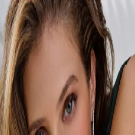
ITALIANO
Luxury Zone
Il brand
LuxuryZone, molto più di una gioielleria
LuxuryZone è molto più di una gioielleria: è l’emozione di
poter scegliere tra i migliori brand di gioielli e orologi e
capsule collection esclusive, a prezzi unici.
Nelle gioiellerie LuxuryZone potrai trovare una selezione di
gioielli e orologi dei migliori brand, pensata per chi desidera
qualità, stile e design contemporaneo.