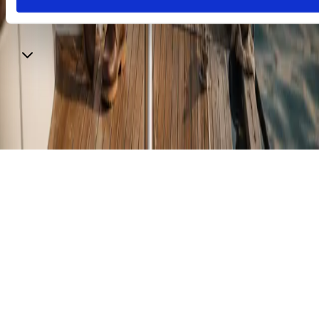
Via Torino 160-162 – 10036
Settimo Torinese (TO),
Italia
Tel. +39 011
19234780
info@torinooutletvillage.com
mailtocert@pec.torinof
Contatti
Iscriviti alla newsletter
© 2025 Torino Fashion Village Srl - Corso Matteotti, 10,
Milano (MI), 20121 - P. IVA 05481690484 - Iscritta R.E.A.
di Milano al n. 1951643 - Capitale sociale: Euro 30.000 i.v.