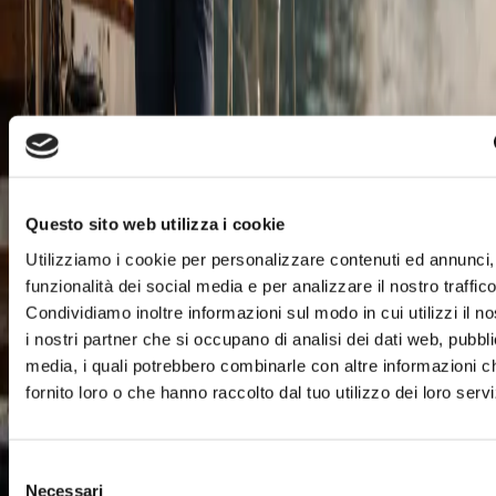
durerà nel tempo.
Che tu stia cercando le iconiche Yellow Boot, un paio di
boat shoes per l'estate, un polo o una giacca per l'outdoor, lo
store Timberland di Torino Outlet Village è il posto dove
trovare il meglio del brand, stagione dopo stagione.
Orari e contatti
0110205911
timberland.torino@gruppomartino.eu
Questo sito web utilizza i cookie
Trova il negozio sulla mappa
Utilizziamo i cookie per personalizzare contenuti ed annunci, 
Lasciati ispirare
funzionalità dei social media e per analizzare il nostro traffico
Timberland
Condividiamo inoltre informazioni sul modo in cui utilizzi il no
i nostri partner che si occupano di analisi dei dati web, pubbli
SALDI ESTIVI
media, i quali potrebbero combinarle con altre informazioni c
con chiusura
Scarpa da barca uomo in pelle pieno fiore m
fornito loro o che hanno raccolto dal tuo utilizzo dei loro servi
 e sul retro. -
chiusura con lacci e logo Timberland impres
 - Lacci in
Prezzo Retail €227,00
essuto
 riciclata -
Selezione
Prezzo Outlet €159,00
Necessari
del