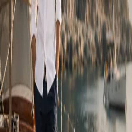
ITALIANO
Timberland
Il brand
Timberland
nasce nel 1973 con un'idea semplice e radicale:
fare prodotti costruiti per durare, in qualsiasi condizione.
Dagli scarponi da trekking che hanno definito un'epoca ai
capi di abbigliamento outdoor-lifestyle di oggi, ogni pezzo
porta con sé la stessa filosofia, materiali autentici,
lavorazioni solide, design che non insegue le mode ma le
anticipa.
Da Torino Outlet Village trovi una selezione delle collezioni
Timberland a prezzi accessibili, senza rinunciare a nulla di
ciò che rende il brand unico: la solidità dei materiali, la cura
del dettaglio, quella sensazione di indossare qualcosa che