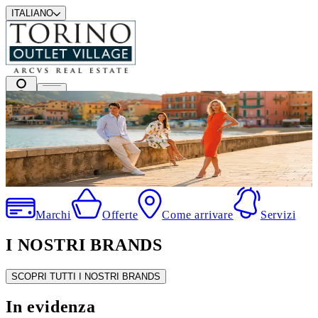
ITALIANO
I migliori marchi a prezzi outlet
.
Marchi
Offerte
Come arrivare
Servizi
I NOSTRI BRANDS
SCOPRI TUTTI I NOSTRI BRANDS
In evidenza