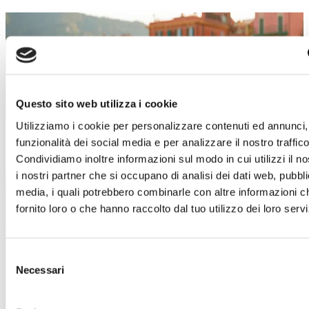
SALDI ESTIVI
Un’estate piena di occasioni!
Dal 4 luglio al 29 agosto
, a
Torino Outlet
Village
arrivano i
Saldi Estivi
: nei negozi delle
Questo sito web utilizza i cookie
migliori firme italiane e internazionali troverai
Utilizziamo i cookie per personalizzare contenuti ed annunci, 
incredibili sconti sui prezzi outlet.
funzionalità dei social media e per analizzare il nostro traffico
È il momento giusto per concederti qualcosa in
Condividiamo inoltre informazioni sul modo in cui utilizzi il no
più!
Approfitta di questa imperdibile
i nostri partner che si occupano di analisi dei dati web, pubbli
opportunità e lasciati ispirare dai must-have di
media, i quali potrebbero combinarle con altre informazioni c
stagione.
Abbigliamento, accessori, calzature,
fornito loro o che hanno raccolto dal tuo utilizzo dei loro servi
idee per la casa e tanto altro ti aspetta!
Ti aspettiamo!
Selezione
Necessari
del
Scopri i dettagli
consenso