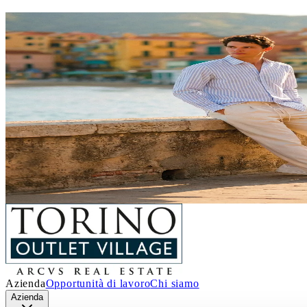
SALDI ESTIVI
Un’estate piena di occasioni!
Dal 4 luglio al 29 agosto
, a
Torino Outlet Villa
incredibili sconti sui prezzi outlet.
È il momento giusto per concederti qualcosa in 
stagione.
Abbigliamento, accessori, calzature, ide
Ti aspettiamo!
Scopri i dettagli
Azienda
Opportunità di lavoro
Chi siamo
Azienda