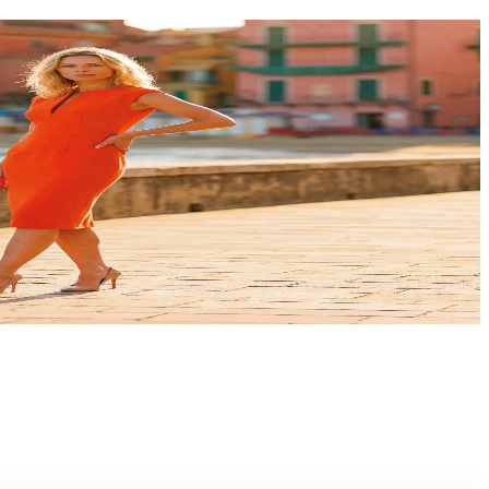
i firme italiane e internazionali troverai
lasciati ispirare dai must-have di