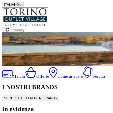
ITALIANO
I migliori marchi a prezzi outlet
.
Marchi
Offerte
Come arrivare
Servizi
I NOSTRI BRANDS
SCOPRI TUTTI I NOSTRI BRANDS
In evidenza