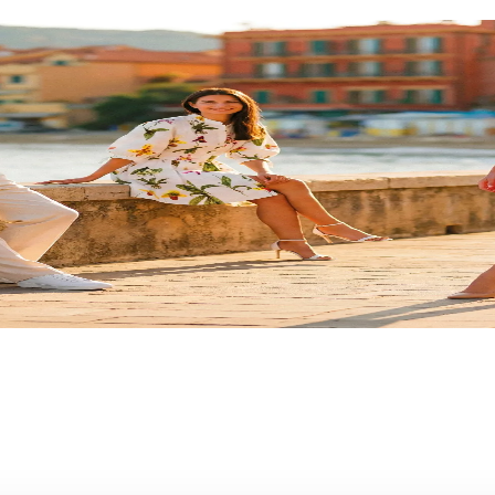
ge
arrivano i
Saldi Estivi
: nei negozi delle miglior
più!
Approfitta di questa imperdibile opportunità e 
e per la casa e tanto altro ti aspetta!