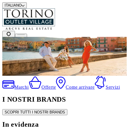
ITALIANO
I migliori marchi a prezzi outlet
.
Marchi
Offerte
Come arrivare
Servizi
I NOSTRI BRANDS
SCOPRI TUTTI I NOSTRI BRANDS
In evidenza