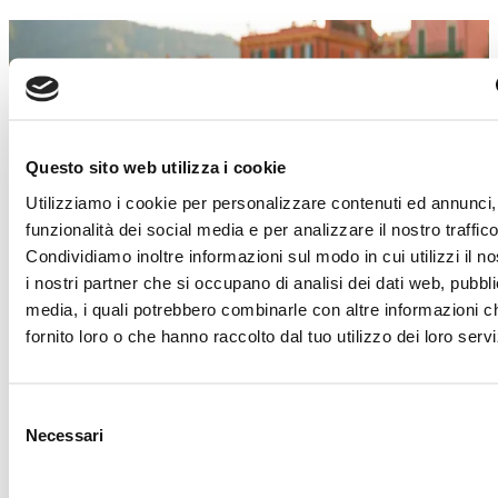
SALDI ESTIVI
Un’estate piena di occasioni!
Dal 4 luglio al 29 agosto
, a
Torino Outlet
Village
arrivano i
Saldi Estivi
: nei negozi delle
Questo sito web utilizza i cookie
migliori firme italiane e internazionali troverai
Utilizziamo i cookie per personalizzare contenuti ed annunci, 
incredibili sconti sui prezzi outlet.
funzionalità dei social media e per analizzare il nostro traffico
È il momento giusto per concederti qualcosa in
Condividiamo inoltre informazioni sul modo in cui utilizzi il no
più!
Approfitta di questa imperdibile
i nostri partner che si occupano di analisi dei dati web, pubbli
opportunità e lasciati ispirare dai must-have di
media, i quali potrebbero combinarle con altre informazioni c
stagione.
Abbigliamento, accessori, calzature,
fornito loro o che hanno raccolto dal tuo utilizzo dei loro servi
idee per la casa e tanto altro ti aspetta!
Ti aspettiamo!
Selezione
Necessari
del
Scopri i dettagli
consenso