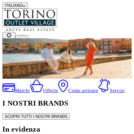
ITALIANO
I migliori marchi a prezzi outlet
.
Marchi
Offerte
Come arrivare
Servizi
I NOSTRI BRANDS
SCOPRI TUTTI I NOSTRI BRANDS
In evidenza