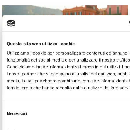
SALDI ESTIVI
Un’estate piena di occasioni!
Dal 4 luglio al 29 agosto
, a
Torino Outlet
Village
arrivano i
Saldi Estivi
: nei negozi delle
Questo sito web utilizza i cookie
migliori firme italiane e internazionali troverai
Utilizziamo i cookie per personalizzare contenuti ed annunci, 
incredibili sconti sui prezzi outlet.
funzionalità dei social media e per analizzare il nostro traffico
È il momento giusto per concederti qualcosa in
Condividiamo inoltre informazioni sul modo in cui utilizzi il no
più!
Approfitta di questa imperdibile
i nostri partner che si occupano di analisi dei dati web, pubbli
opportunità e lasciati ispirare dai must-have di
media, i quali potrebbero combinarle con altre informazioni c
stagione.
Abbigliamento, accessori, calzature,
fornito loro o che hanno raccolto dal tuo utilizzo dei loro servi
idee per la casa e tanto altro ti aspetta!
Ti aspettiamo!
Selezione
Necessari
del
Scopri i dettagli
consenso