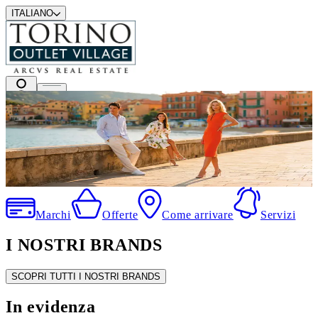
ITALIANO
I migliori marchi a prezzi outlet
.
Marchi
Offerte
Come arrivare
Servizi
I NOSTRI BRANDS
SCOPRI TUTTI I NOSTRI BRANDS
In evidenza