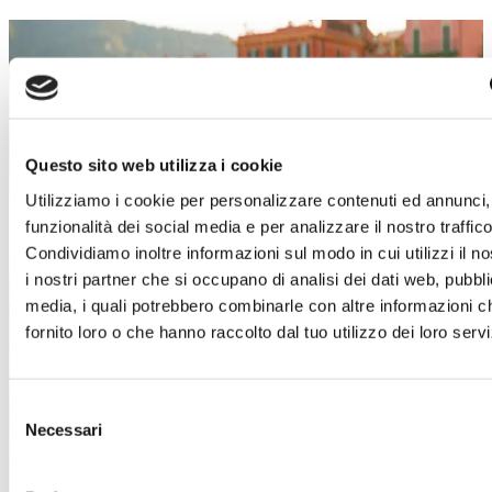
SALDI ESTIVI
Un’estate piena di occasioni!
Dal 4 luglio al 29 agosto
, a
Torino Outlet
Village
arrivano i
Saldi Estivi
: nei negozi delle
Questo sito web utilizza i cookie
migliori firme italiane e internazionali troverai
Utilizziamo i cookie per personalizzare contenuti ed annunci, 
incredibili sconti sui prezzi outlet.
funzionalità dei social media e per analizzare il nostro traffico
È il momento giusto per concederti qualcosa in
Condividiamo inoltre informazioni sul modo in cui utilizzi il no
più!
Approfitta di questa imperdibile
i nostri partner che si occupano di analisi dei dati web, pubbli
opportunità e lasciati ispirare dai must-have di
media, i quali potrebbero combinarle con altre informazioni c
stagione.
Abbigliamento, accessori, calzature,
fornito loro o che hanno raccolto dal tuo utilizzo dei loro servi
idee per la casa e tanto altro ti aspetta!
Ti aspettiamo!
Selezione
Necessari
del
Scopri i dettagli
consenso