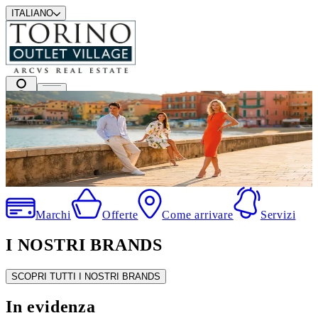
ITALIANO
I migliori marchi a prezzi outlet
.
Marchi
Offerte
Come arrivare
Servizi
I NOSTRI BRANDS
SCOPRI TUTTI I NOSTRI BRANDS
In evidenza