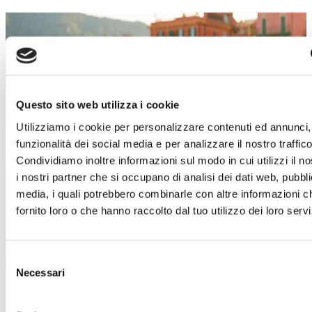
SALDI ESTIVI
Un’estate piena di occasioni!
Dal 4 luglio al 29 agosto
, a
Torino Outlet
Village
arrivano i
Saldi Estivi
: nei negozi delle
Questo sito web utilizza i cookie
migliori firme italiane e internazionali troverai
Utilizziamo i cookie per personalizzare contenuti ed annunci, 
incredibili sconti sui prezzi outlet.
funzionalità dei social media e per analizzare il nostro traffico
È il momento giusto per concederti qualcosa in
Condividiamo inoltre informazioni sul modo in cui utilizzi il no
più!
Approfitta di questa imperdibile
i nostri partner che si occupano di analisi dei dati web, pubbli
opportunità e lasciati ispirare dai must-have di
media, i quali potrebbero combinarle con altre informazioni c
stagione.
Abbigliamento, accessori, calzature,
fornito loro o che hanno raccolto dal tuo utilizzo dei loro servi
idee per la casa e tanto altro ti aspetta!
Ti aspettiamo!
Selezione
Necessari
del
Scopri i dettagli
consenso