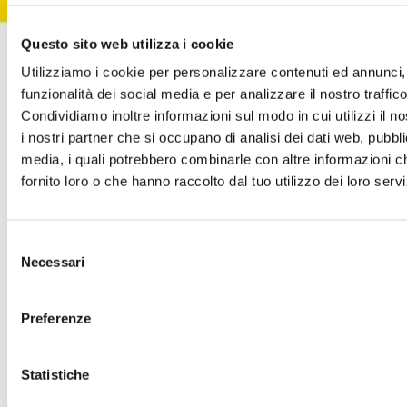
Opening hours & contacts
Questo sito web utilizza i cookie
011 897 9159
Utilizziamo i cookie per personalizzare contenuti ed annunci, 
it_adidas_fo_settimo_torinese@adidas.com
funzionalità dei social media e per analizzare il nostro traffico
Find the store on the map
Condividiamo inoltre informazioni sul modo in cui utilizzi il no
All offers
i nostri partner che si occupano di analisi dei dati web, pubbli
media, i quali potrebbero combinarle con altre informazioni c
Adidas
fornito loro o che hanno raccolto dal tuo utilizzo dei loro servi
From
06 agosto 2026
To
09 agosto 2026
BUY & SAVE
Selezione
Get a 20% discount if you spend €100, Get a 30% discount
if you spend €150 Get a 40% discount if you spend €200
Necessari
del
consenso
Discover
Preferenze
Statistiche