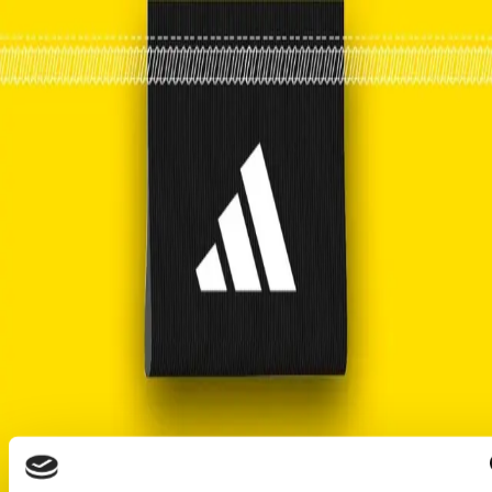
ENGLISH
Adidas
The brand
The Adidas mindset is shaped in a unique way to help
athletes perform better, play better, feel better. Our products
break records, set trends, make history.
Everything we do follows one simple thought: we strive to
help you perform at your best. Your success is our ambition.
It’s an attitude that is truly dear to our hearts.
It drives us. Whether you’re looking for products of your
favourite sport category, or the Originals collection, our staff
will be glad to welcome you at Adidas store.