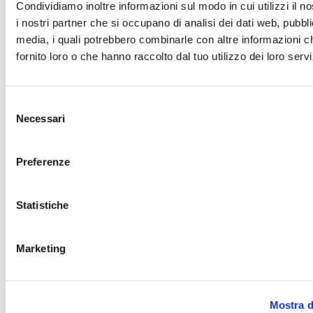
Condividiamo inoltre informazioni sul modo in cui utilizzi il no
Legal information
Website terms and conditions
Cookies
i nostri partner che si occupano di analisi dei dati web, pubbli
policy
Wi-Fi policy
Info point policy
Video recording
media, i quali potrebbero combinarle con altre informazioni c
policy
Video surveillance policy
Code of conduct
Organisation
and management model pursuant to Legislative Decree
fornito loro o che hanno raccolto dal tuo utilizzo dei loro servi
231/2001
Whistleblowing
Legal information
Selezione
Contacts
Necessari
Via Torino 160-162 – 10036
Settimo Torinese (TO), Italy
Tel.
del
+39 011
consenso
19234780
info@torinooutletvillage.com
mailtocert@pec.torinof
Contacts
Preferenze
Subscribe to the newsletter
Statistiche
© 2025 Torino Fashion Village Srl - Corso Matteotti, 10,
Milano (MI), 20121 - P. IVA 05481690484 - Iscritta R.E.A.
Marketing
di Milano al n. 1951643 - Capitale sociale: Euro 30.000 i.v.
Mostra d