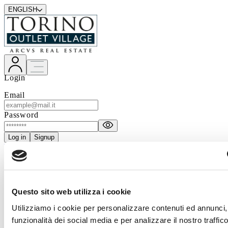
ENGLISH
Login
Email
Password
Log in
Signup
Forgot password?
Discover the VIP Club
Questo sito web utilizza i cookie
Utilizziamo i cookie per personalizzare contenuti ed annunci, 
Company
Job opportunities
About us
funzionalità dei social media e per analizzare il nostro traffico
Company