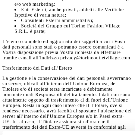
e/o web marketing;
Enti Esterni, anche privati, addetti alle Verifiche
Ispettive di varia natura;
Consulenti Esterni amministrativi;
Società del Gruppo cui Torino Fashion Village
S.R.L. è parte;
L’elenco completo ed aggiornato dei soggetti a cui i Vostri
dati personali sono stati o potranno essere comunicati è a
Vostra disposizione previa Vostra richiesta da effettuare
tramite e-mail all’indirizzo privacy@torinooutletvillage.com
Trasferimento dei Dati all’Estero
La gestione e la conservazione dei dati personali avverranno
su server, ubicati all’interno dell’Unione Europea, del
Titolare e/o di società terze incaricate e debitamente
nominate quali Responsabili del trattamento. I dati non sono
attualmente oggetto di trasferimento al di fuori dell’Unione
Europea. Resta in ogni caso inteso che il Titolare, ove si
rendesse necessario, avrà facoltà di spostare l’ubicazione dei
server all’interno dell’Unione Europea e/o in Paesi extra-
UE. In tal caso, il Titolare assicura sin d’ora che il
trasferimento dei dati Extra-UE avverrà in conformità agli
artt. 44 ss. del Regolamento ed alle disposizioni di legge