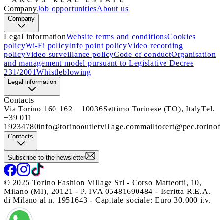
Company
Job opportunities
About us
Company
Legal information
Website terms and conditions
Cookies
policy
Wi-Fi policy
Info point policy
Video recording
policy
Video surveillance policy
Code of conduct
Organisation
and management model pursuant to Legislative Decree
231/2001
Whistleblowing
Legal information
Contacts
Via Torino 160-162 – 10036
Settimo Torinese (TO), Italy
Tel.
+39 011
19234780
info@torinooutletvillage.com
mailtocert@pec.torinof
Contacts
Subscribe to the newsletter
© 2025 Torino Fashion Village Srl - Corso Matteotti, 10,
Milano (MI), 20121 - P. IVA 05481690484 - Iscritta R.E.A.
di Milano al n. 1951643 - Capitale sociale: Euro 30.000 i.v.