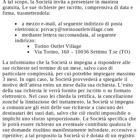
A tal scopo, la Società invita a presentare in maniera
gratuita, Le sue richieste per iscritto, comprensiva di data e
firma, trasmettendola:
a mezzo e-mail, al seguente indirizzo di posta
elettronica: privacy@torinooutletvillage.com
mediante lettera raccomandata, al seguente
indirizzo:
Torino Outlet Village
Via Torino, 160 – 10036 Settimo T.se (TO)
La informiamo che la Società si impegna a rispondere alle
sue richieste nel termine di un mese, salvo caso di
particolare complessità, per cui potrebbe impiegare massimo
3 mesi. In ogni caso, la Società provvederà a spiegarle il
motivo dell’attesa entro un mese dalla sua richiesta. L’esito
della sua richiesta le verrà fornito per iscritto o su formato
elettronico. Nel caso lei chieda la rettifica, la cancellazione
nonché la limitazione del trattamento, la Società si impegna
a comunicare gli esiti delle sue richieste a ciascuno dei
destinatari dei suoi dati, salvo che ciò risulti impossibile o
implichi uno sforzo sproporzionato. La Società specifica che
le potrà essere richiesto un eventuale contributo qualora le
sue domande risultino manifestamente infondate, eccessive o
ripetitive; a tal proposito la Società si è dotata di un registro