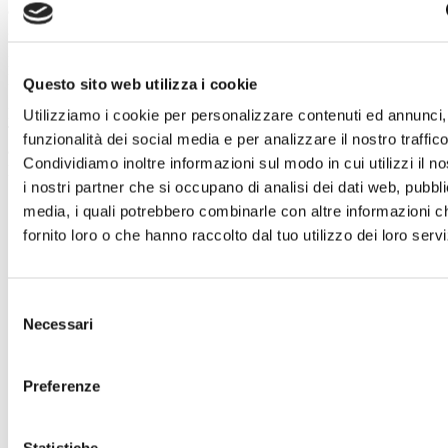
applicabili stipulando, se necessario, accordi che
garantiscano un livello di protezione adeguato.
Diritti di cui agli Articoli 15, 16, 17, 18, 20 e 21 del
Regolamento
Questo sito web utilizza i cookie
La informiamo che con riferimento ai dati trattati dal
Utilizziamo i cookie per personalizzare contenuti ed annunci, 
Titolare, può esercitare in qualsiasi momento i diritti di cui
funzionalità dei social media e per analizzare il nostro traffico
agli articoli 15, 16, 17. 18, 20 e 21 del Regolamento. In
Condividiamo inoltre informazioni sul modo in cui utilizzi il no
particolare:
i nostri partner che si occupano di analisi dei dati web, pubbli
Lei ha la possibilità di ottenere dal Titolare la
media, i quali potrebbero combinarle con altre informazioni c
conferma dell’esistenza o meno dei dati personali che
fornito loro o che hanno raccolto dal tuo utilizzo dei loro servi
La riguardano, ed in questo caso, l’accesso alle
seguenti informazioni:
Finalità del trattamento;
Categorie di dati personali trattati;
Selezione
Destinatari o le categorie di destinatari a cui i
Necessari
dati personali sono stati o saranno comunicati, in
del
particolare se destinatari di paesi terzi o
consenso
organizzazioni internazionali;
Periodo di conservazione dei dati personali
Preferenze
previsto oppure, se non è possibile, i criteri
utilizzati per determinare tale periodo;
Qualora i dati non siano raccolti presso