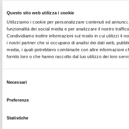
Click
here
and get inspired by the collections
available at the Village store
Questo sito web utilizza i cookie
Utilizziamo i cookie per personalizzare contenuti ed annunci, 
Opening hours & contacts
funzionalità dei social media e per analizzare il nostro traffico
Condividiamo inoltre informazioni sul modo in cui utilizzi il no
+39 0118950307
+39 3351959895
it.torinoarcusvillageoutlet@dolcegabbana.it
i nostri partner che si occupano di analisi dei dati web, pubbli
Find the store on the map
media, i quali potrebbero combinarle con altre informazioni c
fornito loro o che hanno raccolto dal tuo utilizzo dei loro servi
Inspire your look
Dolce & Gabbana
Selezione
Carousel
Necessari
del
Flower-bouquet print poplin shirt
consenso
Preferenze
Statistiche
Company
Job opportunities
About us