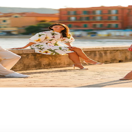
ge
arrivano i
Saldi Estivi
: nei negozi delle miglior
più!
Approfitta di questa imperdibile opportunità e 
e per la casa e tanto altro ti aspetta!