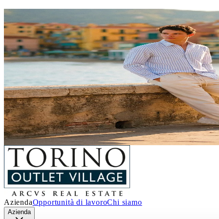
SALDI ESTIVI
Un’estate piena di occasioni!
Dal 4 luglio al 29 agosto
, a
Torino Outlet Villa
incredibili sconti sui prezzi outlet.
È il momento giusto per concederti qualcosa in 
stagione.
Abbigliamento, accessori, calzature, ide
Ti aspettiamo!
Scopri i dettagli
Azienda
Opportunità di lavoro
Chi siamo
Azienda