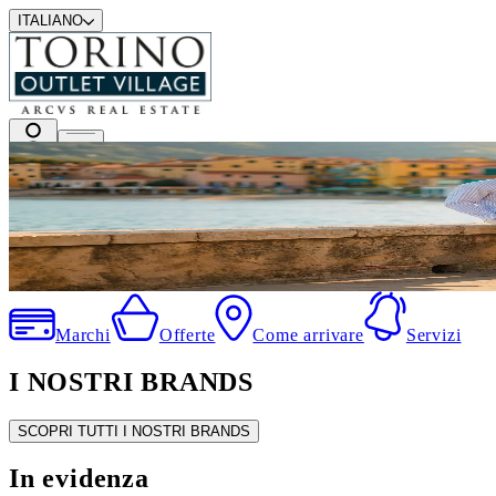
ITALIANO
I migliori marchi a prezzi outlet
.
Marchi
Offerte
Come arrivare
Servizi
I NOSTRI BRANDS
SCOPRI TUTTI I NOSTRI BRANDS
In evidenza