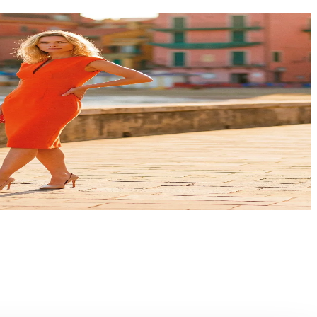
i firme italiane e internazionali troverai
lasciati ispirare dai must-have di