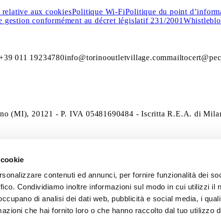
 relative aux cookies
Politique Wi-Fi
Politique du point d’inform
e gestion conformément au décret législatif 231/2001
Whistlebl
 +39 011 19234780
info@torinooutletvillage.com
mailtocert@pec.
no (MI), 20121 - P. IVA 05481690484 - Iscritta R.E.A. di Milan
 cookie
rsonalizzare contenuti ed annunci, per fornire funzionalità dei so
ffico. Condividiamo inoltre informazioni sul modo in cui utilizzi il 
 occupano di analisi dei dati web, pubblicità e social media, i qual
azioni che hai fornito loro o che hanno raccolto dal tuo utilizzo d