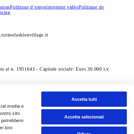
ation
Politique d’enregistrement vidéo
Politique de
owing
torinofashionvillage.it
o al n. 1951643 - Capitale sociale: Euro 30.000 i.v.
Accetta tutti
cial media e
nostro sito
Accetta selezionati
i potrebbero
ei loro