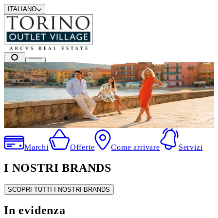
ITALIANO
I migliori marchi a prezzi outlet
.
Marchi
Offerte
Come arrivare
Servizi
I NOSTRI BRANDS
SCOPRI TUTTI I NOSTRI BRANDS
In evidenza