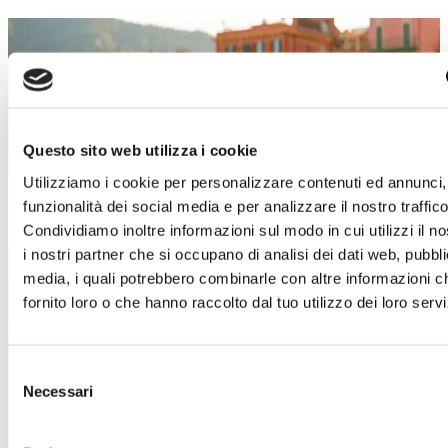
SALDI ESTIVI
Un’estate piena di occasioni!
Dal 4 luglio al 29 agosto
, a
Torino Outlet
Village
arrivano i
Saldi Estivi
: nei negozi delle
Questo sito web utilizza i cookie
migliori firme italiane e internazionali troverai
Utilizziamo i cookie per personalizzare contenuti ed annunci, 
incredibili sconti sui prezzi outlet.
funzionalità dei social media e per analizzare il nostro traffico
È il momento giusto per concederti qualcosa in
Condividiamo inoltre informazioni sul modo in cui utilizzi il no
più!
Approfitta di questa imperdibile
i nostri partner che si occupano di analisi dei dati web, pubbli
opportunità e lasciati ispirare dai must-have di
media, i quali potrebbero combinarle con altre informazioni c
stagione.
Abbigliamento, accessori, calzature,
fornito loro o che hanno raccolto dal tuo utilizzo dei loro servi
idee per la casa e tanto altro ti aspetta!
Ti aspettiamo!
Selezione
Necessari
del
Scopri i dettagli
consenso