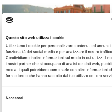
SALDI ESTIVI
Un’estate piena di occasioni!
Dal 4 luglio al 29 agosto
, a
Torino Outlet
Village
arrivano i
Saldi Estivi
: nei negozi delle
Questo sito web utilizza i cookie
migliori firme italiane e internazionali troverai
Utilizziamo i cookie per personalizzare contenuti ed annunci, 
incredibili sconti sui prezzi outlet.
funzionalità dei social media e per analizzare il nostro traffico
È il momento giusto per concederti qualcosa in
Condividiamo inoltre informazioni sul modo in cui utilizzi il no
più!
Approfitta di questa imperdibile
i nostri partner che si occupano di analisi dei dati web, pubbli
opportunità e lasciati ispirare dai must-have di
media, i quali potrebbero combinarle con altre informazioni c
stagione.
Abbigliamento, accessori, calzature,
fornito loro o che hanno raccolto dal tuo utilizzo dei loro servi
idee per la casa e tanto altro ti aspetta!
Ti aspettiamo!
Selezione
Necessari
del
Scopri i dettagli
consenso