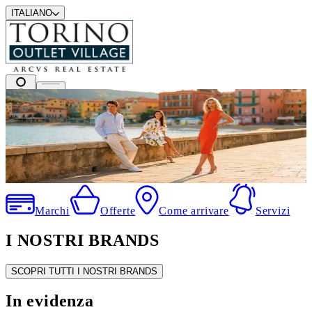
ITALIANO
I migliori marchi a prezzi outlet
.
Marchi
Offerte
Come arrivare
Servizi
I NOSTRI BRANDS
SCOPRI TUTTI I NOSTRI BRANDS
In evidenza