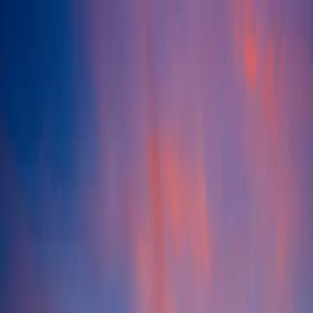
ITALIANO
Dove siamo
Torino Outlet Village si trova a soli 10 minuti dal centro
della città di Torino e a 50 minuti da Milano Ovest in
prossimità dell’autostrada Torino – Milano. Le uscite di
riferimento sono Settimo Torinese e Abbadia di Stura A55.
Pianifica una giornata di shopping all’aria aperta, a pochi
minuti da Torino.
Scopri come raggiungerci
Come raggiungerci: tutte le informazioni utili per la tua
visita
In auto
Mezzi pubblici
In treno