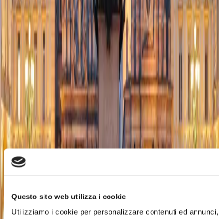
Scopri il territorio
Torino Outlet Village si trova a 10 minuti dal centro della
città di Torino e vicino a località turistiche d’eccellenza per
la cultura, lo sci, la natura e l’enogastronomia del Piemonte.
Il Piemonte è una terra incastonata tra le Alpi e dolci colline,
dove l’alta montagna incontra vigne, risaie e città eleganti.
Torino, capitale sabauda, è un invito a scoprire musei,
residenze reali e una tradizione gastronomica unica: dal
tartufo bianco d’Alba ai grandi vini delle Langhe come
Barolo e Barbaresco. Paesaggi che spaziano dal Monviso al
Vercellese, un patrimonio naturale e culturale a pochi minuti
dal Village: la base perfetta per combinare shopping e
scoperta del territorio.
Scopri il territorio
Questo sito web utilizza i cookie
Utilizziamo i cookie per personalizzare contenuti ed annunci, 