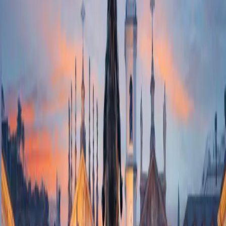
Village con il servizio taxi (circa 15 minuti).
Indicazioni
Con transfer privato
Puoi raggiungere il Village con un transfer privato su
richiesta.
Per prenotare il servizio o ricevere informazioni:
info@torinooutletvillage.com
Telefono:
+39 011 19234780
Orari di apertura
Siamo aperti tutti i giorni
dalle 10.00 alle 20.00
Apertura straordinaria
Sabato 15 agosto dalle 10.00 alle 20.00