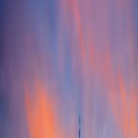
In aereo
Con transfer privato
Ci trovi lungo l'Autostrada Torino - Milano
Ci trovi lungo l’autostrada Torino–Milano.
· Uscite consigliate: Settimo Torinese o Abbadia di Stura.
· Ampio parcheggio gratuito a servizio dei visitatori.
· Inserisci sul navigatore: Via Torino 160, 10036 Settimo
Torinese (TO).
Ottieni indicazioni
Scopri come arrivare con i mezzi pubblici
Raggiungici da Torino Centro con il TRAM 4 in direzione
Falchera fino alla fermata Stazione Stura. Da lì, prosegui
con le linee bus SE1 o SE2 dal capolinea di fronte al