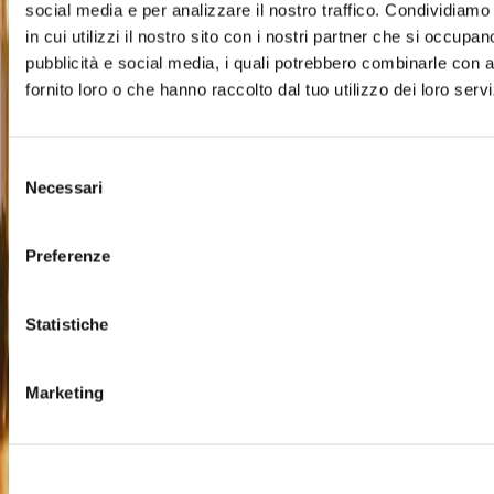
social media e per analizzare il nostro traffico. Condividiamo
in cui utilizzi il nostro sito con i nostri partner che si occupan
pubblicità e social media, i quali potrebbero combinarle con a
fornito loro o che hanno raccolto dal tuo utilizzo dei loro servi
Selezione
Necessari
del
consenso
Preferenze
Statistiche
Scopri il territorio
Marketing
Torino Outlet Village si trova a 10 minuti dal centro della
città di Torino e vicino a località turistiche d’eccellenza per
la cultura, lo sci, la natura e l’enogastronomia del Piemonte.
Il Piemonte è una terra incastonata tra le Alpi e dolci colline,