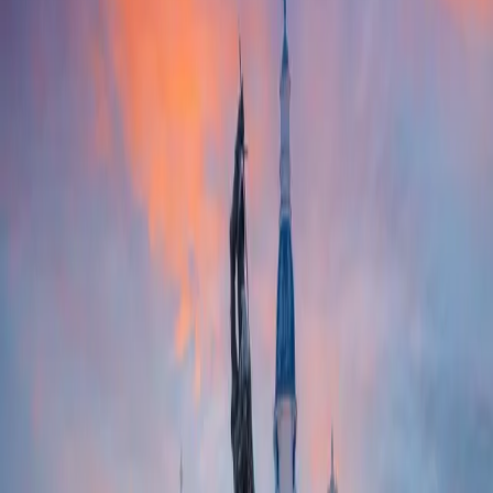
parcheggio multipiano Stura GTT fino alla fermata Nervi (4
fermate)
Сome arrivare in bus
In treno
Torino Outlet Village è raggiungibile dalla stazione di
Torino Lingotto, Torino Porta Susa e Torino Rebaudengo
con i treni SFM 1, 2, 4, 6, 7 fino alla fermata Torino Stura
(frequenza ogni 10 minuti circa - 9 minuti di percorrenza).
Dalla stazione di Torino Stura prosegui con il bus GTT SE1
o SE2 dal capolinea di fronte al parcheggio multipiano Stura
GTT per 4 fermate fino alla fermata Nervi (2 km).
Acquista qui i biglietti per le linee ferroviarie:
Trenitalia
Italo
Linee SFM
In aereo
L’Aeroporto di Torino (TRN) è collegato a Torino Outlet