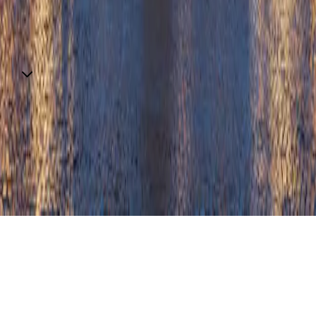
Contatti
Via Torino 160-162 – 10036
Settimo Torinese (TO),
Italia
Tel. +39 011
19234780
info@torinooutletvillage.com
mailtocert@pec.torinof
Contatti
Iscriviti alla newsletter
© 2025 Torino Fashion Village Srl - Corso Matteotti, 10,
Milano (MI), 20121 - P. IVA 05481690484 - Iscritta R.E.A.
di Milano al n. 1951643 - Capitale sociale: Euro 30.000 i.v.