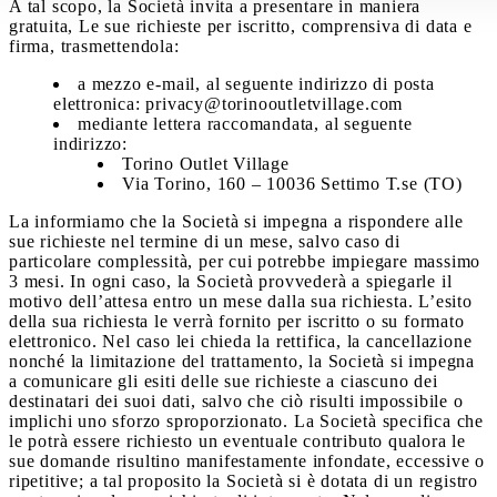
A tal scopo, la Società invita a presentare in maniera
gratuita, Le sue richieste per iscritto, comprensiva di data e
firma, trasmettendola:
a mezzo e-mail, al seguente indirizzo di posta
elettronica: privacy@torinooutletvillage.com
mediante lettera raccomandata, al seguente
indirizzo:
Torino Outlet Village
Via Torino, 160 – 10036 Settimo T.se (TO)
La informiamo che la Società si impegna a rispondere alle
sue richieste nel termine di un mese, salvo caso di
particolare complessità, per cui potrebbe impiegare massimo
3 mesi. In ogni caso, la Società provvederà a spiegarle il
motivo dell’attesa entro un mese dalla sua richiesta. L’esito
della sua richiesta le verrà fornito per iscritto o su formato
elettronico. Nel caso lei chieda la rettifica, la cancellazione
nonché la limitazione del trattamento, la Società si impegna
a comunicare gli esiti delle sue richieste a ciascuno dei
destinatari dei suoi dati, salvo che ciò risulti impossibile o
implichi uno sforzo sproporzionato. La Società specifica che
le potrà essere richiesto un eventuale contributo qualora le
sue domande risultino manifestamente infondate, eccessive o
ripetitive; a tal proposito la Società si è dotata di un registro