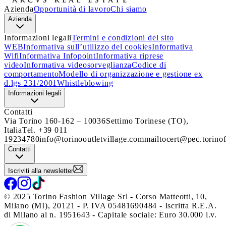
Azienda
Opportunità di lavoro
Chi siamo
Azienda
Informazioni legali
Termini e condizioni del sito
WEB
Informativa sull’utilizzo del cookies
Informativa
Wifi
Informativa Infopoint
Informativa riprese
video
Informativa videosorveglianza
Codice di
comportamento
Modello di organizzazione e gestione ex
d.lgs 231/2001
Whistleblowing
Informazioni legali
Contatti
Via Torino 160-162 – 10036
Settimo Torinese (TO),
Italia
Tel. +39 011
19234780
info@torinooutletvillage.com
mailtocert@pec.torinof
Contatti
Iscriviti alla newsletter
© 2025 Torino Fashion Village Srl - Corso Matteotti, 10,
Milano (MI), 20121 - P. IVA 05481690484 - Iscritta R.E.A.
di Milano al n. 1951643 - Capitale sociale: Euro 30.000 i.v.