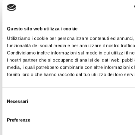
applicabili stipulando, se necessario, accordi che
garantiscano un livello di protezione adeguato.
Diritti di cui agli Articoli 15, 16, 17, 18, 20 e 21 del
Regolamento
Questo sito web utilizza i cookie
La informiamo che con riferimento ai dati trattati dal
Utilizziamo i cookie per personalizzare contenuti ed annunci, 
Titolare, può esercitare in qualsiasi momento i diritti di cui
agli articoli 15, 16, 17. 18, 20 e 21 del Regolamento. In
funzionalità dei social media e per analizzare il nostro traffico
particolare:
Condividiamo inoltre informazioni sul modo in cui utilizzi il no
i nostri partner che si occupano di analisi dei dati web, pubbli
Lei ha la possibilità di ottenere dal Titolare la
conferma dell’esistenza o meno dei dati personali che
media, i quali potrebbero combinarle con altre informazioni c
La riguardano, ed in questo caso, l’accesso alle
fornito loro o che hanno raccolto dal tuo utilizzo dei loro servi
seguenti informazioni:
Finalità del trattamento;
Categorie di dati personali trattati;
Destinatari o le categorie di destinatari a cui i
Selezione
dati personali sono stati o saranno comunicati, in
Necessari
del
particolare se destinatari di paesi terzi o
organizzazioni internazionali;
consenso
Periodo di conservazione dei dati personali
Preferenze
previsto oppure, se non è possibile, i criteri
utilizzati per determinare tale periodo;
Qualora i dati non siano raccolti presso