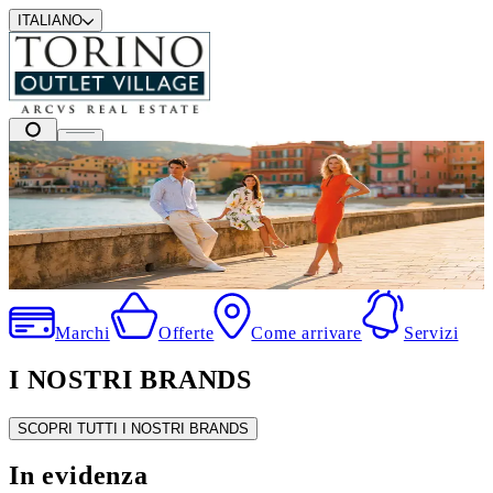
ITALIANO
I migliori marchi a prezzi outlet
.
Marchi
Offerte
Come arrivare
Servizi
I NOSTRI BRANDS
SCOPRI TUTTI I NOSTRI BRANDS
In evidenza