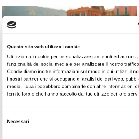
SALDI ESTIVI
Un’estate piena di occasioni!
Dal 4 luglio al 29 agosto
, a
Torino Outlet
Village
arrivano i
Saldi Estivi
: nei negozi delle
Questo sito web utilizza i cookie
migliori firme italiane e internazionali troverai
Utilizziamo i cookie per personalizzare contenuti ed annunci, 
incredibili sconti sui prezzi outlet.
funzionalità dei social media e per analizzare il nostro traffico
È il momento giusto per concederti qualcosa in
Condividiamo inoltre informazioni sul modo in cui utilizzi il no
più!
Approfitta di questa imperdibile
i nostri partner che si occupano di analisi dei dati web, pubbli
opportunità e lasciati ispirare dai must-have di
media, i quali potrebbero combinarle con altre informazioni c
stagione.
Abbigliamento, accessori, calzature,
fornito loro o che hanno raccolto dal tuo utilizzo dei loro servi
idee per la casa e tanto altro ti aspetta!
Ti aspettiamo!
Selezione
Necessari
del
Scopri i dettagli
consenso