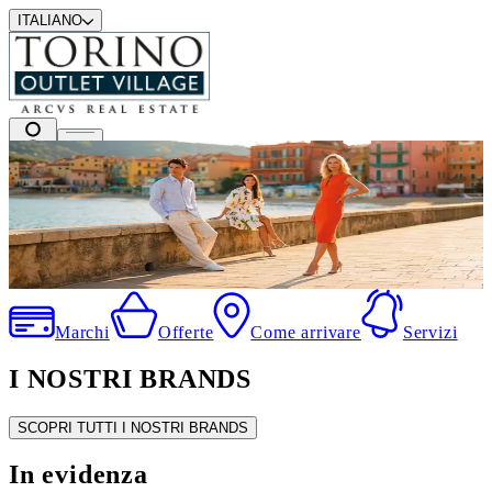
ITALIANO
I migliori marchi a prezzi outlet
.
Marchi
Offerte
Come arrivare
Servizi
I NOSTRI BRANDS
SCOPRI TUTTI I NOSTRI BRANDS
In evidenza