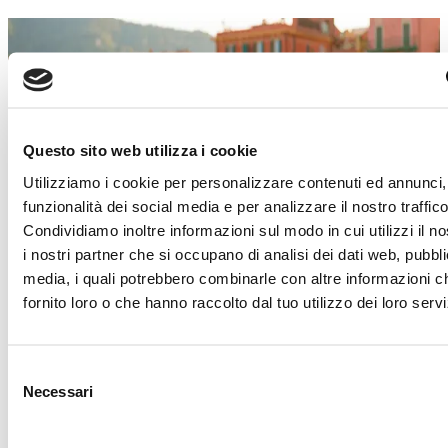
SALDI ESTIVI
Un’estate piena di occasioni!
Dal 4 luglio al 29 agosto
, a
Torino Outlet
Village
arrivano i
Saldi Estivi
: nei negozi delle
Questo sito web utilizza i cookie
migliori firme italiane e internazionali troverai
Utilizziamo i cookie per personalizzare contenuti ed annunci, 
incredibili sconti sui prezzi outlet.
funzionalità dei social media e per analizzare il nostro traffico
È il momento giusto per concederti qualcosa in
Condividiamo inoltre informazioni sul modo in cui utilizzi il no
più!
Approfitta di questa imperdibile
i nostri partner che si occupano di analisi dei dati web, pubbli
opportunità e lasciati ispirare dai must-have di
media, i quali potrebbero combinarle con altre informazioni c
stagione.
Abbigliamento, accessori, calzature,
fornito loro o che hanno raccolto dal tuo utilizzo dei loro servi
idee per la casa e tanto altro ti aspetta!
Ti aspettiamo!
Selezione
Necessari
del
Scopri i dettagli
consenso