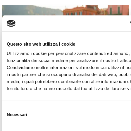
SALDI ESTIVI
Un’estate piena di occasioni!
Dal 4 luglio al 29 agosto
, a
Torino Outlet
Village
arrivano i
Saldi Estivi
: nei negozi delle
Questo sito web utilizza i cookie
migliori firme italiane e internazionali troverai
Utilizziamo i cookie per personalizzare contenuti ed annunci, 
incredibili sconti sui prezzi outlet.
funzionalità dei social media e per analizzare il nostro traffico
È il momento giusto per concederti qualcosa in
Condividiamo inoltre informazioni sul modo in cui utilizzi il no
più!
Approfitta di questa imperdibile
i nostri partner che si occupano di analisi dei dati web, pubbli
opportunità e lasciati ispirare dai must-have di
media, i quali potrebbero combinarle con altre informazioni c
stagione.
Abbigliamento, accessori, calzature,
fornito loro o che hanno raccolto dal tuo utilizzo dei loro servi
idee per la casa e tanto altro ti aspetta!
Ti aspettiamo!
Selezione
Necessari
del
Scopri i dettagli
consenso