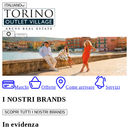
ITALIANO
I migliori marchi a prezzi outlet
.
Marchi
Offerte
Come arrivare
Servizi
I NOSTRI BRANDS
SCOPRI TUTTI I NOSTRI BRANDS
In evidenza