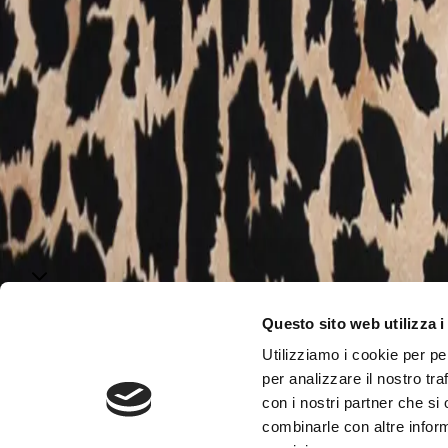
La moda di Roberto Cavalli conquista subito: è vibrante, em
Gwyneth Paltrow, Beyoncè Knowles, Lenny Kravitz, Charlize 
Orari e contatti
+39 0118957635
+39 3356580598
OUTLET.TORI
Azienda
Opportunità di lavoro
Chi siamo
Azienda
Informazioni legali
Termini e condizioni del sito WEB
Informat
videosorveglianza
Codice di comportamento
Modello di organi
Questo sito web utilizza i
Informazioni legali
Utilizziamo i cookie per pe
Contatti
per analizzare il nostro tra
Via Torino 160-162 – 10036
Settimo Torinese (TO), Italia
Tel.
con i nostri partner che si
Contatti
combinarle con altre inform