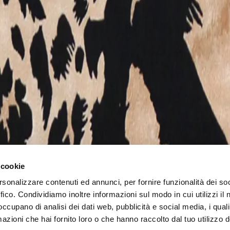
oziona. Star del calibro di Madonna, Sharon Stone, Drew Berry
Theron , Victoria Beckham e Kate Hudson sono oggi ambasciato
NO@ROBERTOCAVALLI.COM
Trova il negozio sulla mappa
iva sull’utilizzo del cookies
Informativa Wifi
Informativa Infopo
zzazione e gestione ex d.lgs 231/2001
Whistleblowing
 cookie
rsonalizzare contenuti ed annunci, per fornire funzionalità dei so
ffico. Condividiamo inoltre informazioni sul modo in cui utilizzi il 
 +39 011 19234780
info@torinooutletvillage.com
mailtocert@pec.
 occupano di analisi dei dati web, pubblicità e social media, i qual
azioni che hai fornito loro o che hanno raccolto dal tuo utilizzo d