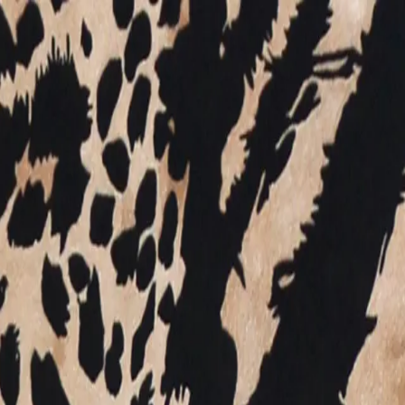
successo, di lusso e bellezza. Il suo è un mondo anticonformist
emplicemente un modo di vestire, ma un modo di essere, uno stil
ione artigianale e voglia di sperimentare. Lo stilista è famoso p
ali, pattern animalier, maculati e disegni giungla. Ma lo stile d
ecnica. La sua capacità di comprendere ed esaltare il fascino fem