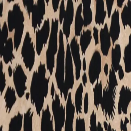
ITALIANO
Roberto Cavalli
Il brand
Roberto Cavalli è sinonimo di gioia e ottimismo, di glamour e 
moda come un’esperienza totale. Propone uno stile che non è s
però si identifica, e al quale aspira.
L’immaginario di Roberto Cavalli unisce rispetto per la tradiz
rappresentano fantasia e amore per la natura: sono motivi flore
continua esplorazione delle possibilità della materia e della t
unica.