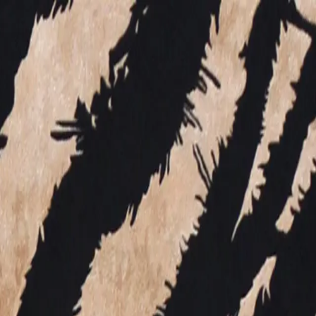
a e libero, sensuale e seducente. Roberto Cavalli concepisce la
e di vita. Un sogno irraggiungibile, nel quale il pubblico
er le stampe, che nella sua moda hanno un ruolo centrale e che
i Roberto Cavalli è imprevedibile: si evolve senza sosta, in una
minile, e di definire una mascolinità esuberante ma raffinata, è