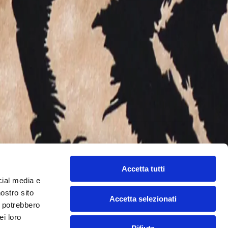
more, Demi Moore, Carherine Zeta-Jones, Jennifer Lopez,
ri del Cavalli way of life.
int
Informativa riprese video
Informativa
Accetta tutti
cial media e
nostro sito
Accetta selezionati
torinofashionvillage.it
i potrebbero
ei loro