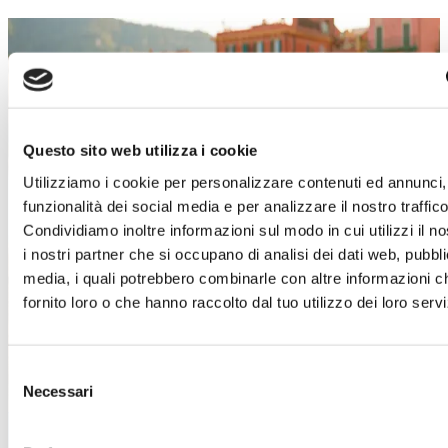
SALDI ESTIVI
Un’estate piena di occasioni!
Dal 4 luglio al 29 agosto
, a
Torino Outlet
Village
arrivano i
Saldi Estivi
: nei negozi delle
Questo sito web utilizza i cookie
migliori firme italiane e internazionali troverai
Utilizziamo i cookie per personalizzare contenuti ed annunci, 
incredibili sconti sui prezzi outlet.
funzionalità dei social media e per analizzare il nostro traffico
È il momento giusto per concederti qualcosa in
Condividiamo inoltre informazioni sul modo in cui utilizzi il no
più!
Approfitta di questa imperdibile
i nostri partner che si occupano di analisi dei dati web, pubbli
opportunità e lasciati ispirare dai must-have di
media, i quali potrebbero combinarle con altre informazioni c
stagione.
Abbigliamento, accessori, calzature,
fornito loro o che hanno raccolto dal tuo utilizzo dei loro servi
idee per la casa e tanto altro ti aspetta!
Ti aspettiamo!
Selezione
Necessari
del
Scopri i dettagli
consenso