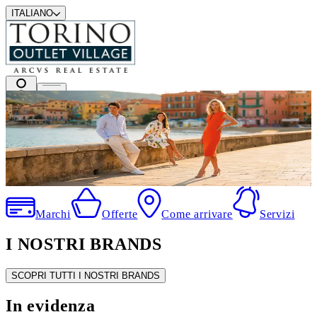
ITALIANO
I migliori marchi a prezzi outlet
.
Marchi
Offerte
Come arrivare
Servizi
I NOSTRI BRANDS
SCOPRI TUTTI I NOSTRI BRANDS
In evidenza