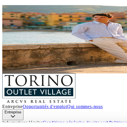
SOLDES D'ÉTÉ
Un été riche en bonnes affaires
!
Du 4 juillet au 29 août
, les
Soldes d'été
arrivent à Torino Out
Profitez de remises exceptionnelles sur les prix outlet dans le
renouveler votre style avec les incontournables d
Nous vous attendons à Torino Outlet Village !
Découvrir les détails
Entreprise
Opportunités d'emploi
Qui sommes-nous
Entreprise
Informations légales
Conditions générales du site web
Politique