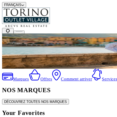
FRANÇAIS
Les meilleures marques à prix outlet
.
Marques
Offres
Comment arriver
Service
NOS MARQUES
DÉCOUVREZ TOUTES NOS MARQUES
Your Favorites