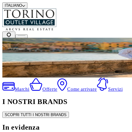
ITALIANO
I migliori marchi a prezzi outlet
.
Marchi
Offerte
Come arrivare
Servizi
I NOSTRI BRANDS
SCOPRI TUTTI I NOSTRI BRANDS
In evidenza