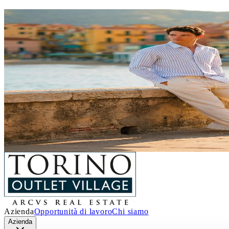
SALDI ESTIVI
Un’estate piena di occasioni!
Dal 4 luglio al 29 agosto
, a
Torino Outlet Villa
incredibili sconti sui prezzi outlet.
È il momento giusto per concederti qualcosa in 
stagione.
Abbigliamento, accessori, calzature, ide
Ti aspettiamo!
Scopri i dettagli
Azienda
Opportunità di lavoro
Chi siamo
Azienda