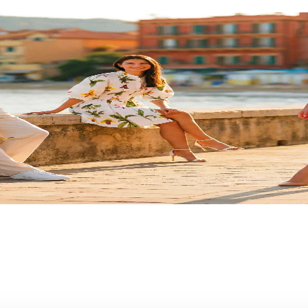
ge
arrivano i
Saldi Estivi
: nei negozi delle miglior
più!
Approfitta di questa imperdibile opportunità e 
e per la casa e tanto altro ti aspetta!