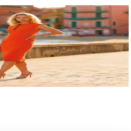
i firme italiane e internazionali troverai
lasciati ispirare dai must-have di