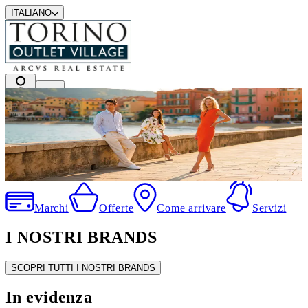
ITALIANO
I migliori marchi a prezzi outlet
.
Marchi
Offerte
Come arrivare
Servizi
I NOSTRI BRANDS
SCOPRI TUTTI I NOSTRI BRANDS
In evidenza