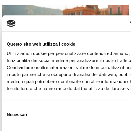
SALDI ESTIVI
Un’estate piena di occasioni!
Dal 4 luglio al 29 agosto
, a
Torino Outlet
Village
arrivano i
Saldi Estivi
: nei negozi delle
Questo sito web utilizza i cookie
migliori firme italiane e internazionali troverai
Utilizziamo i cookie per personalizzare contenuti ed annunci, 
incredibili sconti sui prezzi outlet.
funzionalità dei social media e per analizzare il nostro traffico
È il momento giusto per concederti qualcosa in
Condividiamo inoltre informazioni sul modo in cui utilizzi il no
più!
Approfitta di questa imperdibile
i nostri partner che si occupano di analisi dei dati web, pubbli
opportunità e lasciati ispirare dai must-have di
media, i quali potrebbero combinarle con altre informazioni c
stagione.
Abbigliamento, accessori, calzature,
fornito loro o che hanno raccolto dal tuo utilizzo dei loro servi
idee per la casa e tanto altro ti aspetta!
Ti aspettiamo!
Selezione
Necessari
del
Scopri i dettagli
consenso