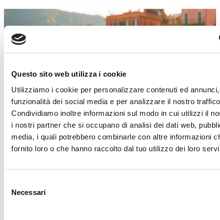
SALDI ESTIVI
Un’estate piena di occasioni!
Dal 4 luglio al 29 agosto
, a
Torino Outlet
Village
arrivano i
Saldi Estivi
: nei negozi delle
Questo sito web utilizza i cookie
migliori firme italiane e internazionali troverai
Utilizziamo i cookie per personalizzare contenuti ed annunci, 
incredibili sconti sui prezzi outlet.
funzionalità dei social media e per analizzare il nostro traffico
È il momento giusto per concederti qualcosa in
Condividiamo inoltre informazioni sul modo in cui utilizzi il no
più!
Approfitta di questa imperdibile
i nostri partner che si occupano di analisi dei dati web, pubbli
opportunità e lasciati ispirare dai must-have di
media, i quali potrebbero combinarle con altre informazioni c
stagione.
Abbigliamento, accessori, calzature,
fornito loro o che hanno raccolto dal tuo utilizzo dei loro servi
idee per la casa e tanto altro ti aspetta!
Ti aspettiamo!
Selezione
Necessari
del
Scopri i dettagli
consenso