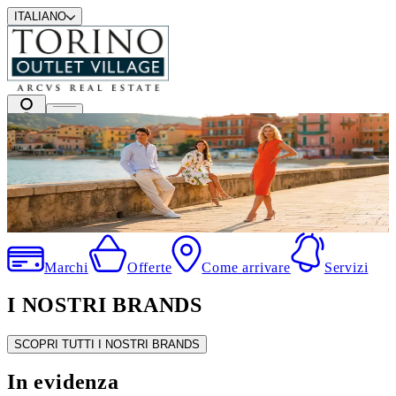
ITALIANO
I migliori marchi a prezzi outlet
.
Marchi
Offerte
Come arrivare
Servizi
I NOSTRI BRANDS
SCOPRI TUTTI I NOSTRI BRANDS
In evidenza